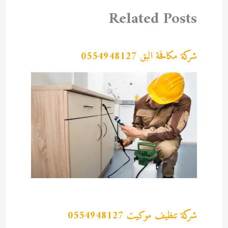
Related Posts
شركة مكافحة البق 0554948127
شركة تنظيف موكيت 0554948127