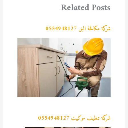
Related Posts
شركة مكافحة البق 0554948127
شركة تنظيف موكيت 0554948127