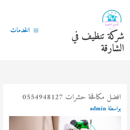
خطي
لى
لمحتوى
الخدمات
شركة تنظيف في
الشارقة
افضل مكافحة حشرات 0554948127
بواسطة
admin