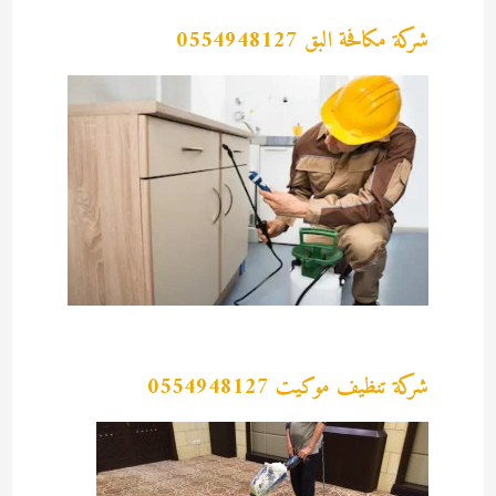
شركة مكافحة البق 0554948127
شركة تنظيف موكيت 0554948127