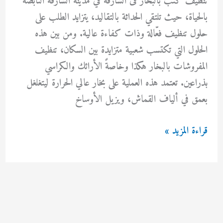
تنظيف كنب بالبخار فى الشارقة في مدينة الشارقة النابضة
بالحياة، حيث تلتقي الحداثة بالتقاليد، يتزايد الطلب على
حلول تنظيف فعّالة وذات كفاءة عالية. ومن بين هذه
الحلول التي تكتسب شعبية متزايدة بين السكان، تنظيف
المفروشات بالبخار هكذا وخاصةً الأرائك والكراسي
بذراعين. تعتمد هذه العملية على بخار عالي الحرارة ليتغلغل
بعمق في ألياف القماش، ويزيل الأوساخ
تنظيف
قراءة المزيد »
كنب
بالبخار
فى
الشارقة
0554948127