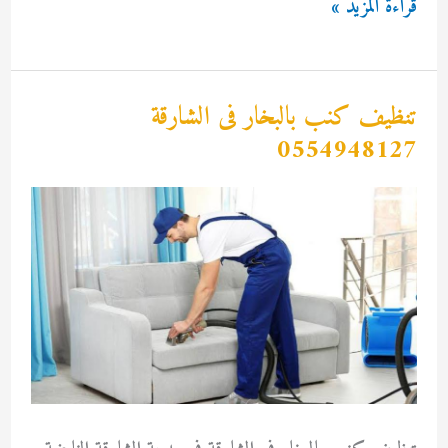
تنظيف
قراءة المزيد »
بالبخار
في
بالشارقة
تنظيف كنب بالبخار فى الشارقة
0554948127
0554948127