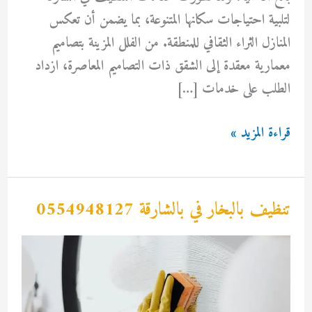
لتلبية احتياجات سكانها المتنوعة، بما يضمن أن تعكس
المنازل الثراء الثقافي للمنطقة. من الفلل المزينة بتصاميم
معمارية معقدة إلى الشقق ذات التصاميم المعاصرة، ازداد
الطلب على خدمات […]
تنظيف
قراءة المزيد »
منازل
فى
الشارقة
تنظيف بالبخار في بالشارقة 0554948127
0554948127